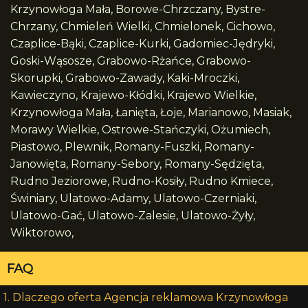
Krzynowłoga Mała, Borowe-Chrzczany, Bystre-
Chrzany, Chmieleń Wielki, Chmielonek, Cichowo,
Czaplice-Bąki, Czaplice-Kurki, Gadomiec-Jędryki,
Goski-Wąsosze, Grabowo-Rżańce, Grabowo-
Skorupki, Grabowo-Zawady, Kaki-Mroczki,
Kawieczyno, Krajewo-Kłódki, Krajewo Wielkie,
Krzynowłoga Mała, Łanięta, Łoje, Marianowo, Masiak,
Morawy Wielkie, Ostrowe-Stańczyki, Ożumiech,
Piastowo, Plewnik, Romany-Fuszki, Romany-
Janowięta, Romany-Sebory, Romany-Sędzięta,
Rudno Jeziorowe, Rudno-Kosiły, Rudno Kmiece,
Świniary, Ulatowo-Adamy, Ulatowo-Czerniaki,
Ulatowo-Gać, Ulatowo-Zalesie, Ulatowo-Żyły,
Wiktorowo,
FAQ
1. Dlaczego oferta Agencja reklamowa Krzynowłoga